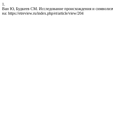
1.
Ван Ю, Будкеев СМ. Исследование происхождения и символизма т
на: https://etreview.ru/index.php/et/article/view/204