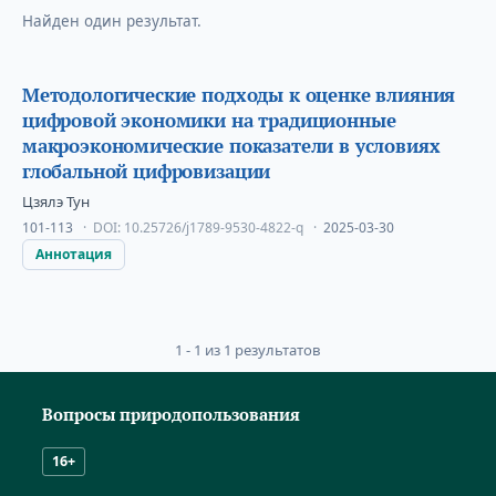
Найден один результат.
Методологические подходы к оценке влияния
цифровой экономики на традиционные
макроэкономические показатели в условиях
глобальной цифровизации
Цзялэ Тун
101-113
DOI:
10.25726/j1789-9530-4822-q
2025-03-30
Аннотация
1 - 1 из 1 результатов
Вопросы природопользования
16+