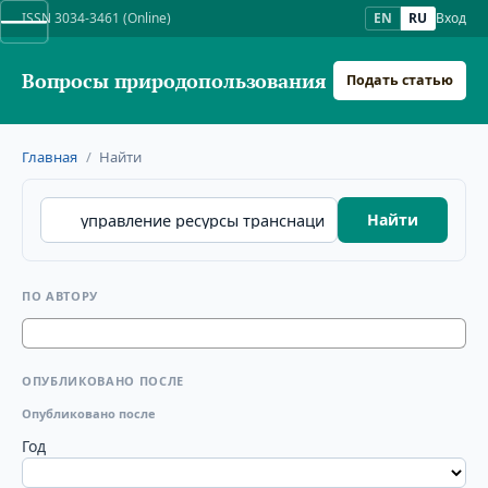
ISSN 3034-3461 (Online)
EN
RU
Вход
Вопросы природопользования
Подать статью
Главная
/
Найти
Найти
ПО АВТОРУ
ОПУБЛИКОВАНО ПОСЛЕ
Опубликовано после
Год