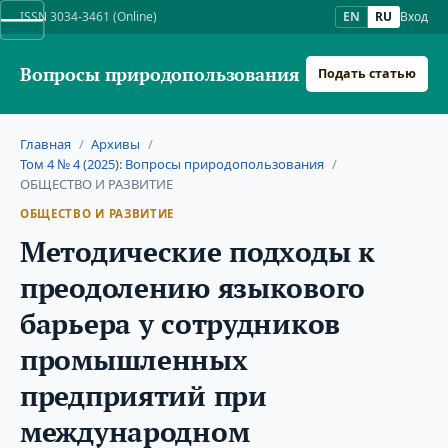
ISSN 3034-3461 (Online)
EN
RU
Вход
Вопросы природопользования
Подать статью
Главная
/
Архивы
/
Том 4 № 4 (2025): Вопросы природопользования
/
ОБЩЕСТВО И РАЗВИТИЕ
ОБЩЕСТВО И РАЗВИТИЕ
Методические подходы к
преодолению языкового
барьера у сотрудников
промышленных
предприятий при
международном