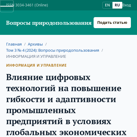
ISSN 3034-3461 (Online)
EN
RU
Вход
Вопросы природопользования
Подать статью
Главная
/
Архивы
/
Том 3 № 4 (2024): Вопросы природопользования
/
ИНФОРМАЦИЯ И УПРАВЛЕНИЕ
ИНФОРМАЦИЯ И УПРАВЛЕНИЕ
Влияние цифровых
технологий на повышение
гибкости и адаптивности
промышленных
предприятий в условиях
глобальных экономических