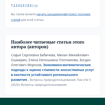
1
2
3
4
5
6
7
8
9
>
>>
Вы также можете
начать расширеннвй поиск похожих
статей
для этой статьи.
Наиболее читаемые статьи этого
автора (авторов)
Софья Сергеевна Бабичева, Милан Михайлович
Ошмарин, Елена Евгеньевна Плотникова, Богдан
Олегович Морозов,
Экономико-математические
подходы к оценке стоимости экосистемных услуг
в контексте устойчивого регионального
развития
,
Вопросы природопользования: Том 4 № 5
(2025): Вопросы природопользования