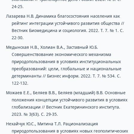
24-25.
Лазарева Н.В. Динамика благосостояния населения как
рейтинг интеграции устойчивого развития общества //
Вестник Биомедицина и социология. 2022. Т. 7. № 1. С.
22-30.
Медынская Н.В., Холиан В.А., Заставный Ю.Б.
Совершенствование экономического механизма
природопользования в условиях институциональных
преобразований: цели, глобальные и национальные
детерминанты // Бизнес информ. 2022. Т. 7. № 534. С.
122-132.
Можаев Е.Е., Беляев В.В., Беляев (младший) В.В. Основные
положения концепции устойчивого развития в условиях
глобализации // Вестник Екатерининского института.
2023. № 3(63). С. 29-35.
Нехайчук Ю.С., Митина Т.Л. Рационализация
природопользования в условиях новых геополитических