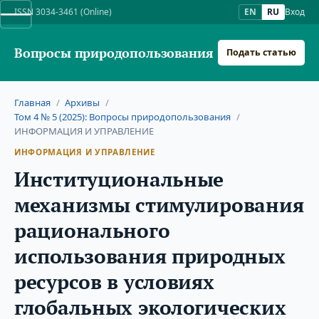
ISSN 3034-3461 (Online)
EN
RU
Вход
Вопросы природопользования
Подать статью
Главная
/
Архивы
/
Том 4 № 5 (2025): Вопросы природопользования
/
ИНФОРМАЦИЯ И УПРАВЛЕНИЕ
ИНФОРМАЦИЯ И УПРАВЛЕНИЕ
Институциональные
механизмы стимулирования
рационального
использования природных
ресурсов в условиях
глобальных экологических