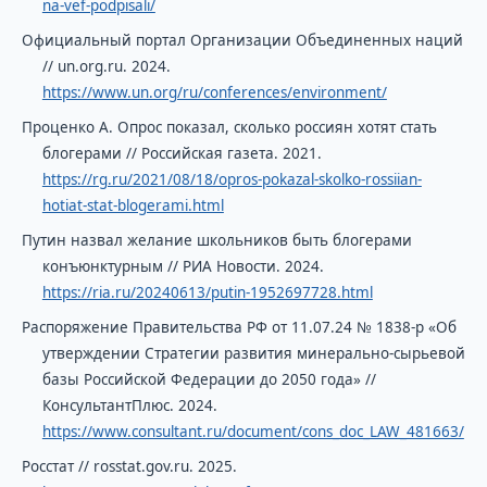
na-vef-podpisali/
Официальный портал Организации Объединенных наций
// un.org.ru. 2024.
https://www.un.org/ru/conferences/environment/
Проценко А. Опрос показал, сколько россиян хотят стать
блогерами // Российская газета. 2021.
https://rg.ru/2021/08/18/opros-pokazal-skolko-rossiian-
hotiat-stat-blogerami.html
Путин назвал желание школьников быть блогерами
конъюнктурным // РИА Новости. 2024.
https://ria.ru/20240613/putin-1952697728.html
Распоряжение Правительства РФ от 11.07.24 № 1838-р «Об
утверждении Стратегии развития минерально-сырьевой
базы Российской Федерации до 2050 года» //
КонсультантПлюс. 2024.
https://www.consultant.ru/document/cons_doc_LAW_481663/
Росстат // rosstat.gov.ru. 2025.