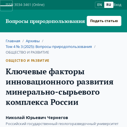
ISSN 3034-3461 (Online)
EN
RU
Вход
Вопросы природопользования
Подать статью
Главная
/
Архивы
/
Том 4 № 3 (2025): Вопросы природопользования
/
ОБЩЕСТВО И РАЗВИТИЕ
ОБЩЕСТВО И РАЗВИТИЕ
Ключевые факторы
инновационного развития
минерально-сырьевого
комплекса России
Николай Юрьевич Чернегов
Российский государственный геологоразведочный университет