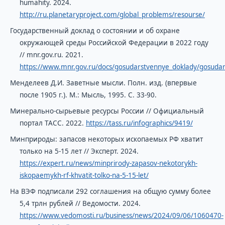
humahity. 2024.
http://ru.planetaryproject.com/global_problems/resourse/
Государственный доклад о состоянии и об охране
окружающей среды Российской Федерации в 2022 году
// mnr.gov.ru. 2021.
https://www.mnr.gov.ru/docs/gosudarstvennye_doklady/gosudars
Менделеев Д.И. Заветные мысли. Полн. изд. (впервые
после 1905 г.). М.: Мысль, 1995. С. 33-90.
Минерально-сырьевые ресурсы России // Официальный
портал ТАСС. 2022.
https://tass.ru/infographics/9419/
Минприроды: запасов некоторых ископаемых РФ хватит
только на 5-15 лет // Эксперт. 2024.
https://expert.ru/news/minprirody-zapasov-nekotorykh-
iskopaemykh-rf-khvatit-tolko-na-5-15-let/
На ВЭФ подписали 292 соглашения на общую сумму более
5,4 трлн рублей // Ведомости. 2024.
https://www.vedomosti.ru/business/news/2024/09/06/1060470-