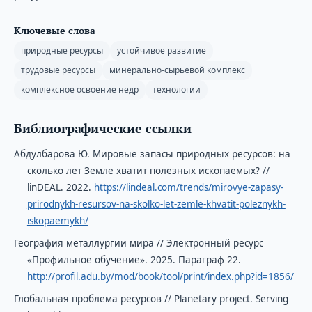
Ключевые слова
природные ресурсы
устойчивое развитие
трудовые ресурсы
минерально-сырьевой комплекс
комплексное освоение недр
технологии
Библиографические ссылки
Абдулбарова Ю. Мировые запасы природных ресурсов: на
сколько лет Земле хватит полезных ископаемых? //
linDEAL. 2022.
https://lindeal.com/trends/mirovye-zapasy-
prirodnykh-resursov-na-skolko-let-zemle-khvatit-poleznykh-
iskopaemykh/
География металлургии мира // Электронный ресурс
«Профильное обучение». 2025. Параграф 22.
http://profil.adu.by/mod/book/tool/print/index.php?id=1856/
Глобальная проблема ресурсов // Planetary project. Serving