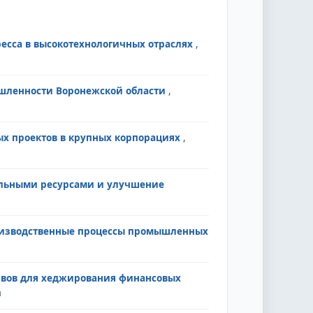
ресса в высокотехнологичных отраслях
,
шленности Воронежской области
,
х проектов в крупных корпорациях
,
альными ресурсами и улучшение
оизводственные процессы промышленных
ивов для хеджирования финансовых
я