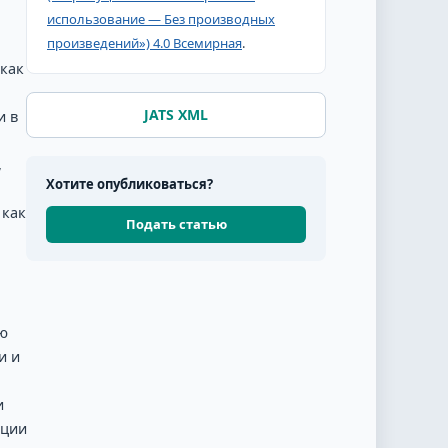
использование — Без производных
произведений») 4.0 Всемирная
.
 как
JATS XML
и в
,
Хотите опубликоваться?
 как
Подать статью
ю
и и
и
ации