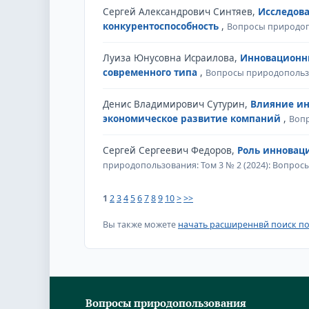
Сергей Александрович Синтяев,
Исследова
конкурентоспособность
,
Вопросы природопо
Луиза Юнусовна Исраилова,
Инновационны
современного типа
,
Вопросы природопользо
Денис Владимирович Сутурин,
Влияние ин
экономическое развитие компаний
,
Вопр
Сергей Сергеевич Федоров,
Роль инновац
природопользования: Том 3 № 2 (2024): Вопро
1
2
3
4
5
6
7
8
9
10
>
>>
Вы также можете
начать расширеннвй поиск по
Вопросы природопользования