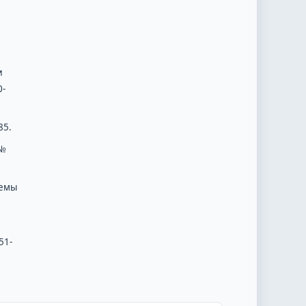
и
0-
85.
 №
лемы
51-