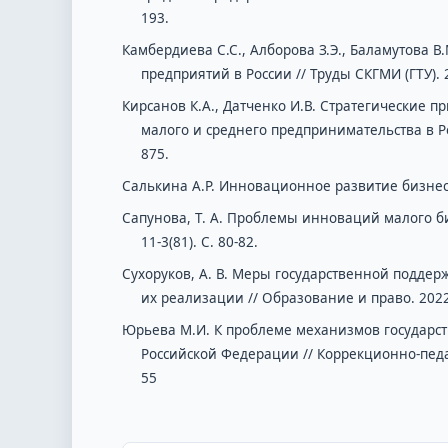
193.
Камбердиева С.С., Алборова З.Э., Баламутова
предприятий в России // Труды СКГМИ (ГТУ). 2
Кирсанов К.А., Датченко И.В. Стратегические 
малого и среднего предпринимательства в Ро
875.
Салькина А.Р. Инновационное развитие бизнеса
Сапунова, Т. А. Проблемы инноваций малого би
11-3(81). С. 80-82.
Сухоруков, А. В. Меры государственной подд
их реализации // Образование и право. 2022.
Юрьева М.И. К проблеме механизмов государс
Российской Федерации // Коррекционно-педаг
55