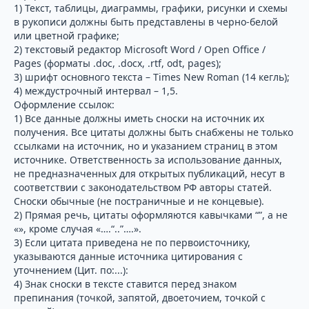
1) Текст, таблицы, диаграммы, графики, рисунки и схемы
в рукописи должны быть представлены в черно-белой
или цветной графике;
2) текстовый редактор Microsoft Word / Open Office /
Pages (форматы .doc, .docx, .rtf, odt, pages);
3) шрифт основного текста – Times New Roman (14 кегль);
4) междустрочный интервал – 1,5.
Оформление ссылок:
1) Все данные должны иметь сноски на источник их
получения. Все цитаты должны быть снабжены не только
ссылками на источник, но и указанием страниц в этом
источнике. Ответственность за использование данных,
не предназначенных для открытых публикаций, несут в
соответствии с законодательством РФ авторы статей.
Сноски обычные (не постраничные и не концевые).
2) Прямая речь, цитаты оформляются кавычками “”, а не
«», кроме случая «….“..”….».
3) Если цитата приведена не по первоисточнику,
указываются данные источника цитирования с
уточнением (Цит. по:...):
4) Знак сноски в тексте ставится перед знаком
препинания (точкой, запятой, двоеточием, точкой с