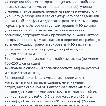
2) сведения обо всех авторах на русском и английском
языках: фамилия, имя, отчество (полностью), ученая
степень, ученое звание, полное название научного или
учебного учреждения и его структурного подразделения,
контактный телефон и адрес электронной почты автора,
город, страна. Авторская транслитерация ФИО должна
учитывать то обстоятельство, что ее изменение,
возможно, затруднит поиск прежних публикаций автора,
которые перестанут учитываться в перечне его работ (то
есть необходимо транслитерировать ФИО так, как в
загранпаспорте или в предыдущих работах, т.е.
унифицировать) и ORCID.
3) аннотации на русском и английском языках (не менее
100–250 слов каждая);
4) ключевые слова (6–8 слов/словосочетаний) на русском
и английском языках;
5) основной текст. К рассмотрению принимаются
материалы и статьи преподавателей и научных
сотрудников объемом от 1 авторского листа (40 тыс.
знаков) до 1,3 авторского листа (»53 тыс. знаков). Объем
аспирантских статей от 0,5 авторского листа (20 тыс.
знаков) до 1 авторского листа (40 тыс. знаков). (Указано
общее число знаков вместе с пробелами, знаками