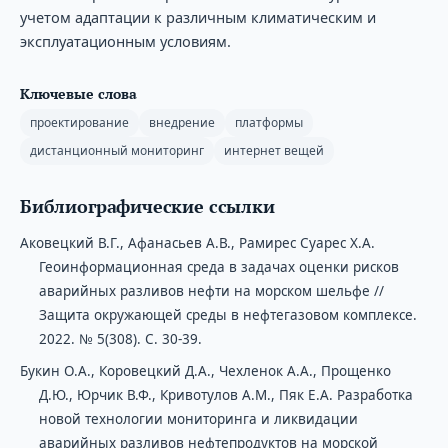
учетом адаптации к различным климатическим и
эксплуатационным условиям.
Ключевые слова
проектирование
внедрение
платформы
дистанционный мониторинг
интернет вещей
Библиографические ссылки
Аковецкий В.Г., Афанасьев А.В., Рамирес Суарес Х.А.
Геоинформационная среда в задачах оценки рисков
аварийных разливов нефти на морском шельфе //
Защита окружающей среды в нефтегазовом комплексе.
2022. № 5(308). С. 30-39.
Букин О.А., Коровецкий Д.А., Чехленок А.А., Прощенко
Д.Ю., Юрчик В.Ф., Кривотулов А.М., Пяк Е.А. Разработка
новой технологии мониторинга и ликвидации
аварийных разливов нефтепродуктов на морской