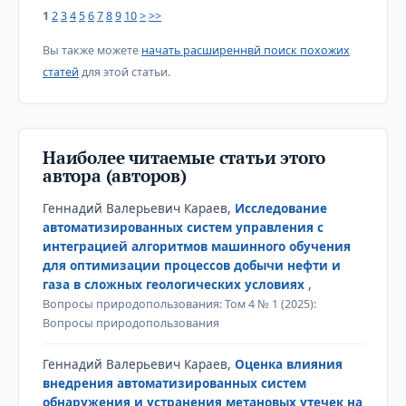
1
2
3
4
5
6
7
8
9
10
>
>>
Вы также можете
начать расширеннвй поиск похожих
статей
для этой статьи.
Наиболее читаемые статьи этого
автора (авторов)
Геннадий Валерьевич Караев,
Исследование
автоматизированных систем управления с
интеграцией алгоритмов машинного обучения
для оптимизации процессов добычи нефти и
газа в сложных геологических условиях
,
Вопросы природопользования: Том 4 № 1 (2025):
Вопросы природопользования
Геннадий Валерьевич Караев,
Оценка влияния
внедрения автоматизированных систем
обнаружения и устранения метановых утечек на