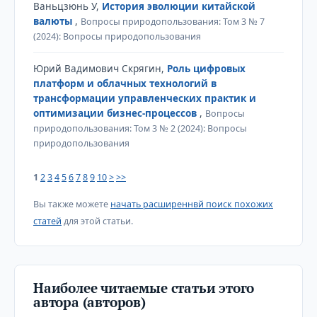
Ваньцзюнь У,
История эволюции китайской
валюты
,
Вопросы природопользования: Том 3 № 7
(2024): Вопросы природопользования
Юрий Вадимович Скрягин,
Роль цифровых
платформ и облачных технологий в
трансформации управленческих практик и
оптимизации бизнес-процессов
,
Вопросы
природопользования: Том 3 № 2 (2024): Вопросы
природопользования
1
2
3
4
5
6
7
8
9
10
>
>>
Вы также можете
начать расширеннвй поиск похожих
статей
для этой статьи.
Наиболее читаемые статьи этого
автора (авторов)