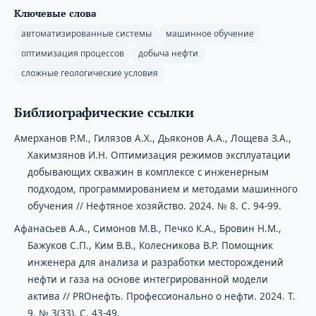
Ключевые слова
автоматизированные системы
машинное обучение
оптимизация процессов
добыча нефти
сложные геологические условия
Библиографические ссылки
Амерханов Р.М., Гилязов А.Х., Дьяконов А.А., Лощева З.А.,
Хакимзянов И.Н. Оптимизация режимов эксплуатации
добывающих скважин в комплексе с инженерным
подходом, программированием и методами машинного
обучения // Нефтяное хозяйство. 2024. № 8. С. 94-99.
Афанасьев А.А., Симонов М.В., Печко К.А., Бровин Н.М.,
Бажуков С.П., Ким В.В., Колесникова В.Р. Помощник
инженера для анализа и разработки месторождений
нефти и газа на основе интегрированной модели
актива // PROнефть. Профессионально о нефти. 2024. Т.
9. № 3(33). С. 43-49.