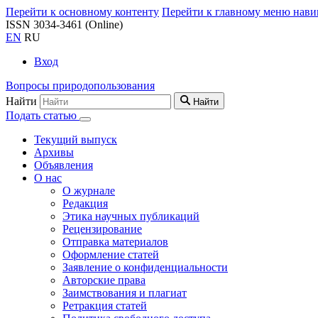
Перейти к основному контенту
Перейти к главному меню нави
ISSN 3034-3461 (Online)
EN
RU
Вход
Вопросы природопользования
Найти
Найти
Подать статью
Текущий выпуск
Архивы
Объявления
О нас
О журнале
Редакция
Этика научных публикаций
Рецензирование
Отправка материалов
Оформление статей
Заявление о конфиденциальности
Авторские права
Заимствования и плагиат
Ретракция статей