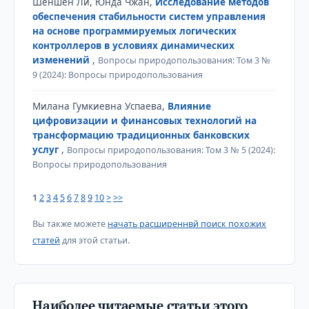
Шеншен Ли, Юнда Чжан,
Исследование методов
обеспечения стабильности систем управления
на основе программируемых логических
контроллеров в условиях динамических
изменений
,
Вопросы природопользования: Том 3 №
9 (2024): Вопросы природопользования
Милана Гумкиевна Успаева,
Влияние
цифровизации и финансовых технологий на
трансформацию традиционных банковских
услуг
,
Вопросы природопользования: Том 3 № 5 (2024):
Вопросы природопользования
1
2
3
4
5
6
7
8
9
10
>
>>
Вы также можете
начать расширеннвй поиск похожих
статей
для этой статьи.
Наиболее читаемые статьи этого