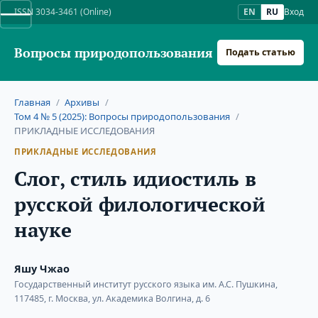
ISSN 3034-3461 (Online)
EN
RU
Вход
Вопросы природопользования
Подать статью
Главная
/
Архивы
/
Том 4 № 5 (2025): Вопросы природопользования
/
ПРИКЛАДНЫЕ ИССЛЕДОВАНИЯ
ПРИКЛАДНЫЕ ИССЛЕДОВАНИЯ
Слог, стиль идиостиль в
русской филологической
науке
Яшу Чжао
Государственный институт русского языка им. А.С. Пушкина,
117485, г. Москва, ул. Академика Волгина, д. 6