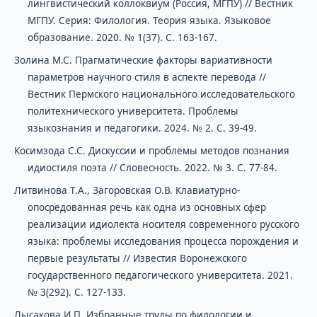
лингвистический коллоквиум (Россия, МГПУ) // Вестник
МГПУ. Серия: Филология. Теория языка. Языковое
образование. 2020. № 1(37). С. 163-167.
Золина М.С. Прагматические факторы вариативности
параметров научного стиля в аспекте перевода //
Вестник Пермского национального исследовательского
политехнического университета. Проблемы
языкознания и педагогики. 2024. № 2. С. 39-49.
Косимзода С.С. Дискуссии и проблемы методов познания
идиостиля поэта // Словесность. 2022. № 3. С. 77-84.
Литвинова Т.А., Загоровская О.В. Клавиатурно-
опосредованная речь как одна из основных сфер
реализации идиолекта носителя современного русского
языка: проблемы исследования процесса порождения и
первые результаты // Известия Воронежского
государственного педагогического университета. 2021.
№ 3(292). С. 127-133.
Лысакова И.П. Избранные труды по филологии и