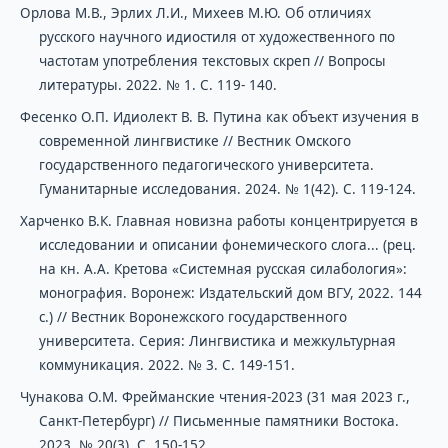
Орлова М.В., Эрлих Л.И., Михеев М.Ю. Об отличиях
русского научного идиостиля от художественного по
частотам употребления текстовых скреп // Вопросы
литературы. 2022. № 1. С. 119- 140.
Фесенко О.П. Идиолект В. В. Путина как объект изучения в
современной лингвистике // Вестник Омского
государственного педагогического университета.
Гуманитарные исследования. 2024. № 1(42). С. 119-124.
Харченко В.К. Главная новизна работы концентрируется в
исследовании и описании фонемического слога... (рец.
на кн. А.А. Кретова «Системная русская силабология»:
монография. Воронеж: Издательский дом ВГУ, 2022. 144
с.) // Вестник Воронежского государственного
университета. Серия: Лингвистика и межкультурная
коммуникация. 2022. № 3. С. 149-151.
Чунакова О.М. Фрейманские чтения-2023 (31 мая 2023 г.,
Санкт-Петербург) // Письменные памятники Востока.
2023. № 20(3). С. 150-152.