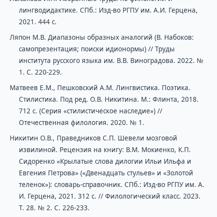
лингводидактике. СПб.: Изд-во РГПУ им. А.И. Герцена,
2021. 444 с.
Ляпон М.В. Диапазоны образных аналогий (В. Набоков:
самопрезентация; поиски идионормы) // Труды
института русского языка им. В.В. Виноградова. 2022. №
1. С. 220-229.
Матвеев Е.М., Пешковский А.М. Лингвистика. Поэтика.
Стилистика. Под ред. О.В. Никитина. М.: Флинта, 2018.
712 с. (Серия «стилистическое наследие») //
Отечественная филология. 2020. № 1.
Никитин О.В., Праведников С.П. Шевели мозговой
извилиной. Рецензия на книгу: В.М. Мокиенко, К.П.
Сидоренко «Крылатые слова дилогии Ильи Ильфа и
Евгения Петрова» («Двенадцать стульев» и «Золотой
теленок»): словарь-справочник. СПб.: Изд-во РГПУ им. А.
И. Герцена, 2021. 312 с. // Филологический класс. 2023.
Т. 28. № 2. С. 226-233.