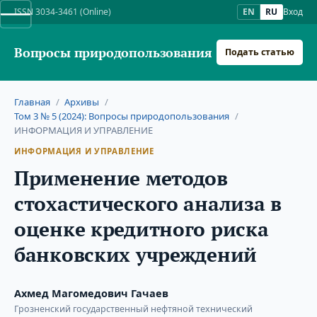
ISSN 3034-3461 (Online)
EN
RU
Вход
Вопросы природопользования
Подать статью
Главная
/
Архивы
/
Том 3 № 5 (2024): Вопросы природопользования
/
ИНФОРМАЦИЯ И УПРАВЛЕНИЕ
ИНФОРМАЦИЯ И УПРАВЛЕНИЕ
Применение методов
стохастического анализа в
оценке кредитного риска
банковских учреждений
Ахмед Магомедович Гачаев
Грозненский государственный нефтяной технический