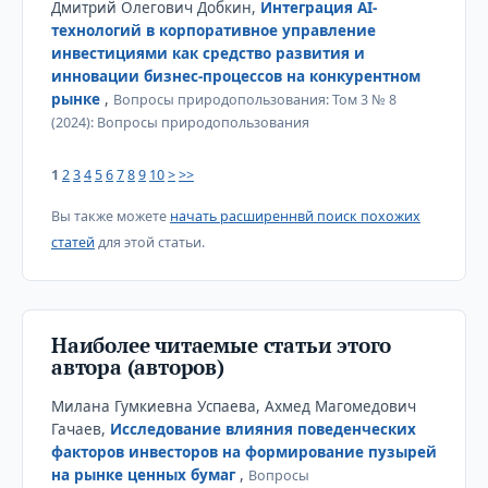
Дмитрий Олегович Добкин,
Интеграция AI-
технологий в корпоративное управление
инвестициями как средство развития и
инновации бизнес-процессов на конкурентном
рынке
,
Вопросы природопользования: Том 3 № 8
(2024): Вопросы природопользования
1
2
3
4
5
6
7
8
9
10
>
>>
Вы также можете
начать расширеннвй поиск похожих
статей
для этой статьи.
Наиболее читаемые статьи этого
автора (авторов)
Милана Гумкиевна Успаева, Ахмед Магомедович
Гачаев,
Исследование влияния поведенческих
факторов инвесторов на формирование пузырей
на рынке ценных бумаг
,
Вопросы