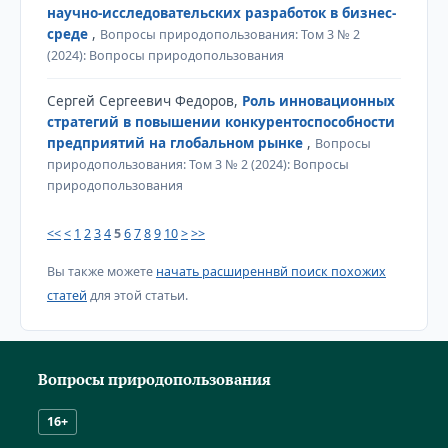
научно-исследовательских разработок в бизнес-
среде
,
Вопросы природопользования: Том 3 № 2
(2024): Вопросы природопользования
Сергей Сергеевич Федоров,
Роль инновационных
стратегий в повышении конкурентоспособности
предприятий на глобальном рынке
,
Вопросы
природопользования: Том 3 № 2 (2024): Вопросы
природопользования
<<
<
1
2
3
4
5
6
7
8
9
10
>
>>
Вы также можете
начать расширеннвй поиск похожих
статей
для этой статьи.
Вопросы природопользования
16+