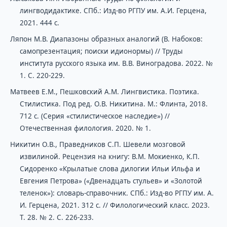
лингводидактике. СПб.: Изд-во РГПУ им. А.И. Герцена,
2021. 444 с.
Ляпон М.В. Диапазоны образных аналогий (В. Набоков:
самопрезентация; поиски идионормы) // Труды
института русского языка им. В.В. Виноградова. 2022. №
1. С. 220-229.
Матвеев Е.М., Пешковский А.М. Лингвистика. Поэтика.
Стилистика. Под ред. О.В. Никитина. М.: Флинта, 2018.
712 с. (Серия «стилистическое наследие») //
Отечественная филология. 2020. № 1.
Никитин О.В., Праведников С.П. Шевели мозговой
извилиной. Рецензия на книгу: В.М. Мокиенко, К.П.
Сидоренко «Крылатые слова дилогии Ильи Ильфа и
Евгения Петрова» («Двенадцать стульев» и «Золотой
теленок»): словарь-справочник. СПб.: Изд-во РГПУ им. А.
И. Герцена, 2021. 312 с. // Филологический класс. 2023.
Т. 28. № 2. С. 226-233.