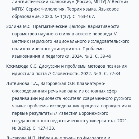
лингвистический коллоквиум (Россия, МГПУ) // Вестник
МГПУ. Серия: Филология. Теория языка. Языковое
образование. 2020. № 1(37). С. 163-167.
Золина М.С. Прагматические факторы вариативности
параметров научного стиля в аспекте перевода //
Вестник Пермского национального исследовательского
политехнического университета. Проблемы
языкознания и педагогики. 2024. № 2. С. 39-49.
Косимзода С.С. Дискуссии и проблемы методов познания
идиостиля поэта // Словесность. 2022. № 3. С. 77-84.
Литвинова Т.А., Загоровская О.В. Клавиатурно-
опосредованная речь как одна из основных сфер
реализации идиолекта носителя современного русского
языка: проблемы исследования процесса порождения и
первые результаты // Известия Воронежского
государственного педагогического университета. 2021.
№ 3(292). С. 127-133.
Лысакова И.П. Избранные труды по филологии и