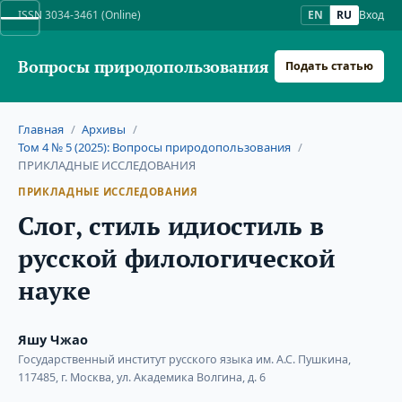
ISSN 3034-3461 (Online)
EN
RU
Вход
Вопросы природопользования
Подать статью
Главная
/
Архивы
/
Том 4 № 5 (2025): Вопросы природопользования
/
ПРИКЛАДНЫЕ ИССЛЕДОВАНИЯ
ПРИКЛАДНЫЕ ИССЛЕДОВАНИЯ
Слог, стиль идиостиль в
русской филологической
науке
Яшу Чжао
Государственный институт русского языка им. А.С. Пушкина,
117485, г. Москва, ул. Академика Волгина, д. 6