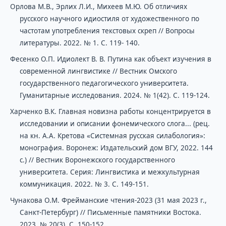
Орлова М.В., Эрлих Л.И., Михеев М.Ю. Об отличиях
русского научного идиостиля от художественного по
частотам употребления текстовых скреп // Вопросы
литературы. 2022. № 1. С. 119- 140.
Фесенко О.П. Идиолект В. В. Путина как объект изучения в
современной лингвистике // Вестник Омского
государственного педагогического университета.
Гуманитарные исследования. 2024. № 1(42). С. 119-124.
Харченко В.К. Главная новизна работы концентрируется в
исследовании и описании фонемического слога... (рец.
на кн. А.А. Кретова «Системная русская силабология»:
монография. Воронеж: Издательский дом ВГУ, 2022. 144
с.) // Вестник Воронежского государственного
университета. Серия: Лингвистика и межкультурная
коммуникация. 2022. № 3. С. 149-151.
Чунакова О.М. Фрейманские чтения-2023 (31 мая 2023 г.,
Санкт-Петербург) // Письменные памятники Востока.
2023. № 20(3). С. 150-152.