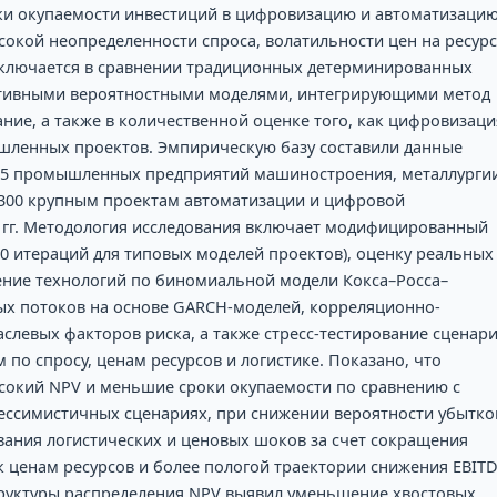
ки окупаемости инвестиций в цифровизацию и автоматизаци
окой неопределенности спроса, волатильности цен на ресур
заключается в сравнении традиционных детерминированных
аптивными вероятностными моделями, интегрирующими метод
ие, а также в количественной оценке того, как цифровизаци
шленных проектов. Эмпирическую базу составили данные
145 промышленных предприятий машиностроения, металлурги
300 крупным проектам автоматизации и цифровой
 гг. Методология исследования включает модифицированный
00 итераций для типовых моделей проектов), оценку реальных
ение технологий по биномиальной модели Кокса–Росса–
ых потоков на основе GARCH-моделей, корреляционно-
слевых факторов риска, а также стресс-тестирование сценар
о спросу, ценам ресурсов и логистике. Показано, что
окий NPV и меньшие сроки окупаемости по сравнению с
ессимистичных сценариях, при снижении вероятности убытко
вания логистических и ценовых шоков за счет сокращения
 ценам ресурсов и более пологой траектории снижения EBIT
труктуры распределения NPV выявил уменьшение хвостовых