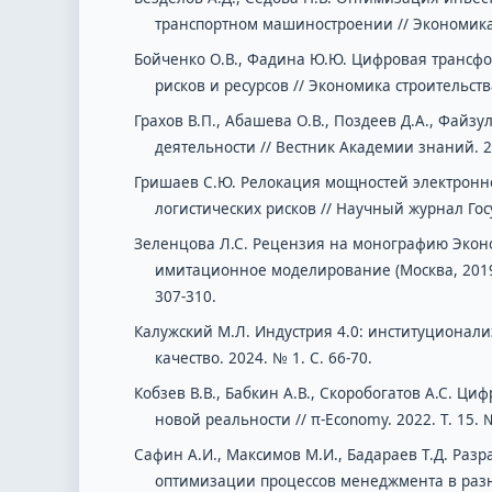
транспортном машиностроении // Экономика у
Бойченко О.В., Фадина Ю.Ю. Цифровая трансфо
рисков и ресурсов // Экономика строительств
Грахов В.П., Абашева О.В., Поздеев Д.А., Фай
деятельности // Вестник Академии знаний. 202
Гришаев С.Ю. Релокация мощностей электронн
логистических рисков // Научный журнал Госу
Зеленцова Л.С. Рецензия на монографию Экон
имитационное моделирование (Москва, 2019) 
307-310.
Калужский М.Л. Индустрия 4.0: институционали
качество. 2024. № 1. С. 66-70.
Кобзев В.В., Бабкин А.В., Скоробогатов А.С.
новой реальности // π-Economy. 2022. Т. 15. №
Сафин А.И., Максимов М.И., Бадараев Т.Д. Ра
оптимизации процессов менеджмента в разн