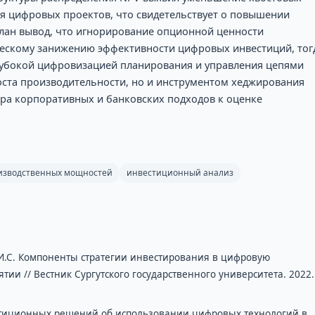
я цифровых проектов, что свидетельствует о повышении
елан вывод, что игнорирование опционной ценности
ческому занижению эффективности цифровых инвестиций, тог
глубокой цифровизацией планирования и управления цепями
оста производительности, но и инструментом хеджирования
а корпоративных и банковских подходов к оценке
изводственных мощностей
инвестиционный анализ
я И.С. Компоненты стратегии инвестирования в цифровую
и // Вестник Сургутского государственного университета. 2022
естиционных решений об использовании цифровых технологий в