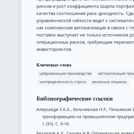
рисков и рост коэффициента Шарпа портфел
качества соотношения риск–доходность. Сд
управленческой гибкости ведет к системати
как комплексная автоматизация в связке с 
поставок выступает не только источником р
операционных рисков, требующим пересмотр
инвестпроектов.
Ключевые слова
цифровизация производства
автоматизация про
неопределенность спроса
реальные опционы
Библиографические ссылки
Алмусаеди Х.К.А., Кельчевская Н.Р., Пелымска
трансформацию на промышленном предприяти
1 (35). С. 6-16.
Безделов А.Д., Седова Н.В. Оптимизация инв