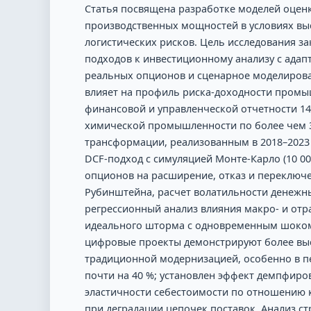
Статья посвящена разработке моделей оцен
производственных мощностей в условиях выс
логистических рисков. Цель исследования 
подходов к инвестиционному анализу с ад
реальных опционов и сценарное моделирован
влияет на профиль риска-доходности промы
финансовой и управленческой отчетности 
химической промышленности по более чем 
трансформации, реализованным в 2018–2023
DCF-подход с симуляцией Монте-Карло (10 0
опционов на расширение, отказ и переключ
Рубинштейна, расчет волатильности денежн
регрессионный анализ влияния макро- и отра
идеального шторма с одновременным шоком п
цифровые проекты демонстрируют более выс
традиционной модернизацией, особенно в п
почти на 40 %; установлен эффект демпфиро
эластичности себестоимости по отношению к
при деградации цепочек поставок. Анализ с