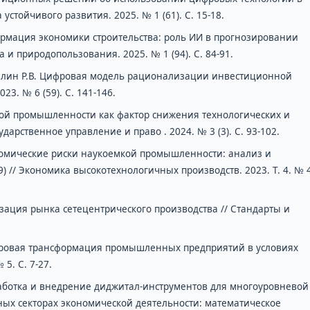
стойчивого развития. 2025. № 1 (61). С. 15-18.
рмация экономики строительства: роль ИИ в прогнозировании
а и природопользования. 2025. № 1 (94). С. 84-91.
зуллин Р.В. Цифровая модель рационализации инвестиционной
3. № 6 (59). С. 141-146.
ой промышленности как фактор снижения технологических и
дарственное управление и право . 2024. № 3 (3). С. 93-102.
омические риски наукоемкой промышленности: анализ и
// Экономика высокотехнологичных производств. 2023. Т. 4. № 4
зация рынка сетецентрического производства // Стандарты и
 Цифровая трансформация промышленных предприятий в условиях
 5. С. 7-27.
зработка и внедрение диджитал-инструментов для многоуровневой
ых секторах экономической деятельности: математическое