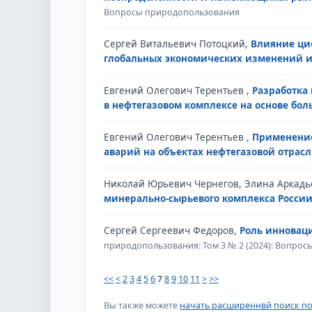
Вопросы природопользования
Сергей Витальевич Потоцкий,
Влияние ци
глобальных экономических изменений 
Евгений Олегович Терентьев ,
Разработка
в нефтегазовом комплексе на основе бо
Евгений Олегович Терентьев ,
Применение
аварий на объектах нефтегазовой отрас
Николай Юрьевич Чернегов, Элина Аркадь
минерально-сырьевого комплекса Росси
Сергей Сергеевич Федоров,
Роль инновац
природопользования: Том 3 № 2 (2024): Вопро
<<
<
2
3
4
5
6
7
8
9
10
11
>
>>
Вы также можете
начать расширеннвй поиск по