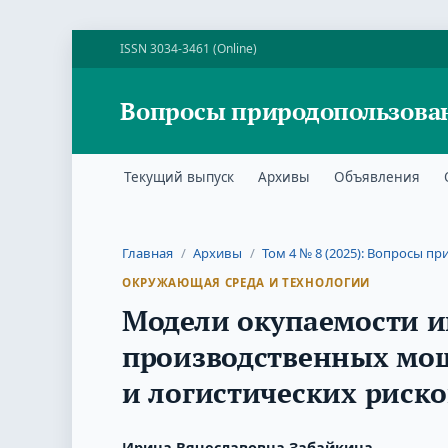
ISSN 3034-3461 (Online)
Вопросы природопользова
Текущий выпуск
Архивы
Объявления
Главная
/
Архивы
/
Том 4 № 8 (2025): Вопросы 
ОКРУЖАЮЩАЯ СРЕДА И ТЕХНОЛОГИИ
Модели окупаемости 
производственных мощ
и логистических риско
Ирина Вячеславовна Забайкина