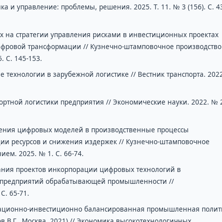
 и управление: проблемы, решения. 2025. Т. 11. № 3 (156). С. 4
х на стратегии управления рисками в инвестиционных проектах
фровой трансформации // Кузнечно-штамповочное производство
 С. 145-153.
технологии в зарубежной логистике // Вестник транспорта. 202
ртной логистики предприятия // Экономические науки. 2022. № 
рения цифровых моделей в производственные процессы
и ресурсов и снижения издержек // Кузнечно-штамповочное
ем. 2025. № 1. С. 66-74.
ания проектов инкорпорации цифровых технологий в
х предприятий обрабатывающей промышленности //
С. 65-71.
ационно-инвестиционно балансированная промышленная полит
 В.Г., Москва, 2021) // Экономика высокотехнологичных