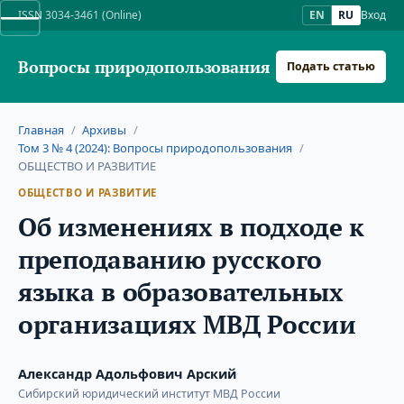
ISSN 3034-3461 (Online)
EN
RU
Вход
Вопросы природопользования
Подать статью
Главная
/
Архивы
/
Том 3 № 4 (2024): Вопросы природопользования
/
ОБЩЕСТВО И РАЗВИТИЕ
ОБЩЕСТВО И РАЗВИТИЕ
Об изменениях в подходе к
преподаванию русского
языка в образовательных
организациях МВД России
Александр Адольфович Арский
Сибирский юридический институт МВД России