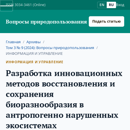
ISSN 3034-3461 (Online)
EN
RU
Вход
Вопросы природопользования
Подать статью
Главная
/
Архивы
/
Том 3 № 9 (2024): Вопросы природопользования
/
ИНФОРМАЦИЯ И УПРАВЛЕНИЕ
ИНФОРМАЦИЯ И УПРАВЛЕНИЕ
Разработка инновационных
методов восстановления и
сохранения
биоразнообразия в
антропогенно нарушенных
экосистемах