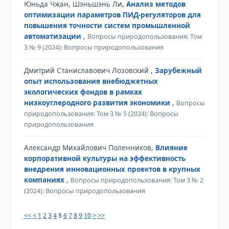
Юньда Чжан, Шэньшэнь Ли,
Анализ методов
оптимизации параметров ПИД-регуляторов для
повышения точности систем промышленной
автоматизации
,
Вопросы природопользования: Том
3 № 9 (2024): Вопросы природопользования
Дмитрий Станиславович Лозовский ,
Зарубежный
опыт использования внебюджетных
экологических фондов в рамках
низкоуглеродного развития экономики
,
Вопросы
природопользования: Том 3 № 5 (2024): Вопросы
природопользования
Александр Михайлович Поленников,
Влияние
корпоративной культуры на эффективность
внедрения инновационных проектов в крупных
компаниях
,
Вопросы природопользования: Том 3 № 2
(2024): Вопросы природопользования
<<
<
1
2
3
4
5
6
7
8
9
10
>
>>