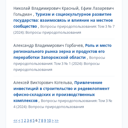
Николай Владимирович Красный, Ефим Лазаревич
Гольдман ,
Туризм и социокультурное развитие
государства: взаимосвязь и влияние на местное
сообщество
,
Вопросы природопользования: Том 3 № 7
(2024): Вопросы природопользования
Александр Владимирович Горбачев,
Роль и место
регионального рынка зерна и продуктов его
переработки Запорожской области
,
Вопросы
природопользования: Том 3 № 1 (2024): Вопросы
природопользования
Алексей Викторович Котельва,
Привлечение
инвестиций в строительство и редевелопмент
офисно-складских и производственных
комплексов
,
Вопросы природопользования: Том 3 №
4 (2024): Вопросы природопользования
<<
<
1
2
3
4
5
6
7
8
9
10
>
>>