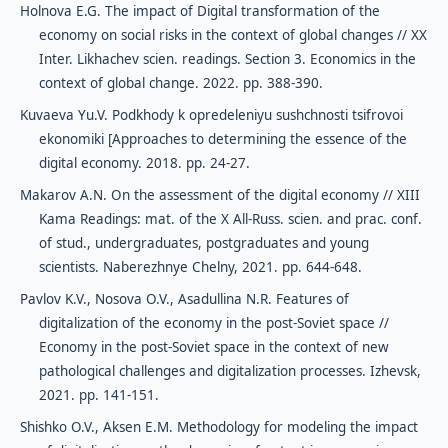
Holnova E.G. The impact of Digital transformation of the
economy on social risks in the context of global changes // XX
Inter. Likhachev scien. readings. Section 3. Economics in the
context of global change. 2022. pp. 388-390.
Kuvaeva Yu.V. Podkhody k opredeleniyu sushchnosti tsifrovoi
ekonomiki [Approaches to determining the essence of the
digital economy. 2018. pp. 24-27.
Makarov A.N. On the assessment of the digital economy // XIII
Kama Readings: mat. of the X All-Russ. scien. and prac. conf.
of stud., undergraduates, postgraduates and young
scientists. Naberezhnye Chelny, 2021. pp. 644-648.
Pavlov K.V., Nosova O.V., Asadullina N.R. Features of
digitalization of the economy in the post-Soviet space //
Economy in the post-Soviet space in the context of new
pathological challenges and digitalization processes. Izhevsk,
2021. pp. 141-151.
Shishko O.V., Aksen E.M. Methodology for modeling the impact