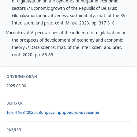
of digitalization on the dynamics of output in economic
sectors // Economic growth of the Republic of Belarus:
Globalization, innovativeness, sustainability: mat. of the XVI
Inter. scien. and prac. conf. Minsk, 2023. pp. 317-318.
Vorontsov A.V. peculiarities of the influence of digitalization on
the prospects of development of economy and economic
theory // Data science: mat. of the Inter. scien. and prac.
conf. 2020. pp. 83-85.
ОПУБЛИКОВАН
2025-03-30
ВЫПУСК
Том 4 № 3 (2025): Вопросы природопользования
РАЗДЕЛ