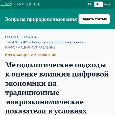
ISSN 3034-3461 (Online)
EN
RU
Вход
Вопросы природопользования
Подать статью
Главная
/
Архивы
/
Том 4 № 3 (2025): Вопросы природопользования
/
ИНФОРМАЦИЯ И УПРАВЛЕНИЕ
ИНФОРМАЦИЯ И УПРАВЛЕНИЕ
Методологические подходы
к оценке влияния цифровой
экономики на
традиционные
макроэкономические
показатели в условиях