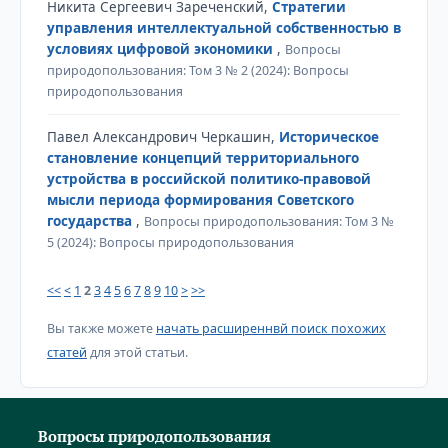
Никита Сергеевич Зареченский,
Стратегии
управления интеллектуальной собственностью в
условиях цифровой экономики
,
Вопросы
природопользования: Том 3 № 2 (2024): Вопросы
природопользования
Павел Александрович Черкашин,
Историческое
становление концепций территориального
устройства в российской политико-правовой
мысли периода формирования Советского
государства
,
Вопросы природопользования: Том 3 №
5 (2024): Вопросы природопользования
<<
<
1
2
3
4
5
6
7
8
9
10
>
>>
Вы также можете
начать расширеннвй поиск похожих
статей
для этой статьи.
Вопросы природопользования