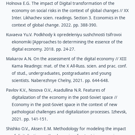
Holnova E.G. The impact of Digital transformation of the
economy on social risks in the context of global changes // XX
Inter. Likhachev scien. readings. Section 3. Economics in the
context of global change. 2022. pp. 388-390.
Kuvaeva Yu.V. Podkhody k opredeleniyu sushchnosti tsifrovoi
ekonomiki [Approaches to determining the essence of the
digital economy. 2018. pp. 24-27.
Makarov A.N. On the assessment of the digital economy // XIII
Kama Readings: mat. of the X All-Russ. scien. and prac. conf.
of stud., undergraduates, postgraduates and young
scientists. Naberezhnye Chelny, 2021. pp. 644-648.
Pavlov K.V., Nosova O.V., Asadullina N.R. Features of
digitalization of the economy in the post-Soviet space //
Economy in the post-Soviet space in the context of new
pathological challenges and digitalization processes. Izhevsk,
2021. pp. 141-151.
Shishko O.V., Aksen E.M. Methodology for modeling the impact