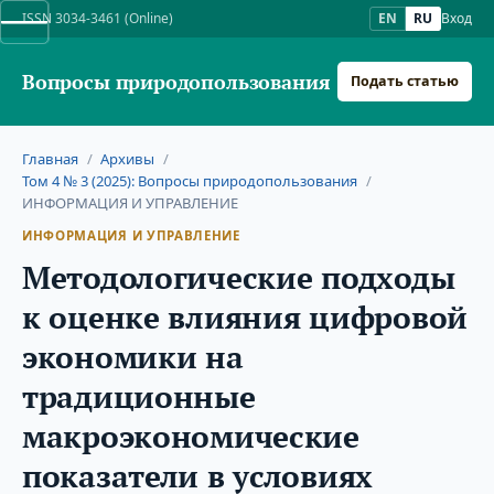
ISSN 3034-3461 (Online)
EN
RU
Вход
Вопросы природопользования
Подать статью
Главная
/
Архивы
/
Том 4 № 3 (2025): Вопросы природопользования
/
ИНФОРМАЦИЯ И УПРАВЛЕНИЕ
ИНФОРМАЦИЯ И УПРАВЛЕНИЕ
Методологические подходы
к оценке влияния цифровой
экономики на
традиционные
макроэкономические
показатели в условиях