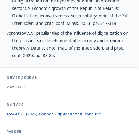
of digitalization on the dynamics of output in economic
sectors // Economic growth of the Republic of Belarus:
Globalization, innovativeness, sustainability: mat. of the XVI
Inter. scien. and prac. conf. Minsk, 2023. pp. 317-318.
Vorontsov A.V. peculiarities of the influence of digitalization on
the prospects of development of economy and economic
theory // Data science: mat. of the Inter. scien. and prac.
conf. 2020. pp. 83-85.
ОПУБЛИКОВАН
2025-03-30
ВЫПУСК
Том 4 № 3 (2025): Вопросы природопользования
РАЗДЕЛ