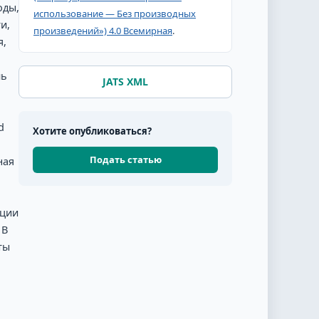
оды,
использование — Без производных
и,
произведений») 4.0 Всемирная
.
я,
ль
JATS XML
d
Хотите опубликоваться?
Подать статью
ная
яции
 В
ты