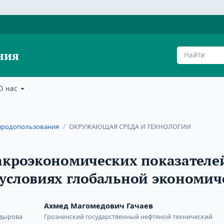
ния
О нас
природопользования
/
ОКРУЖАЮЩАЯ СРЕДА И ТЕХНОЛОГИИ
акроэкономических показателе
условиях глобальной экономич
Ахмед Магомедович Гачаев
адырова
Грозненский государственный нефтяной технический