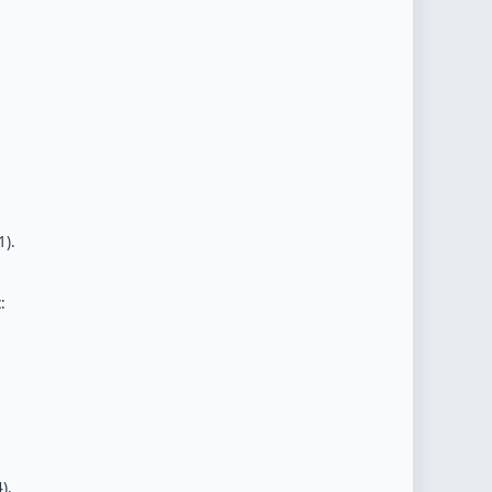
).
:
).