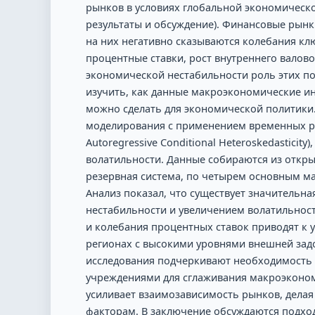
рынков в условиях глобальной экономическо
результаты и обсуждение). Финансовые рын
на них негативно сказываются колебания кл
процентные ставки, рост внутреннего валово
экономической нестабильности роль этих по
изучить, как данные макроэкономические и
можно сделать для экономической политики
моделирования с применением временных ря
Autoregressive Conditional Heteroskedastici
волатильности. Данные собираются из откры
резервная система, по четырем основным ма
Анализ показал, что существует значительн
нестабильности и увеличением волатильност
и колебания процентных ставок приводят к 
регионах с высокими уровнями внешней задо
исследования подчеркивают необходимость
учреждениями для сглаживания макроэконом
усиливает взаимозависимость рынков, дела
факторам. В заключение обсуждаются подхо