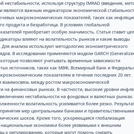
й нестабильности, используя структуру IMRAD (введение, мет
ки являются важным индикатором экономической стабильност
ючевых макроэкономических показателей, таких как инфляци
го продукта и безработица. В условиях глобальной
казателей приобретает особую значимость. Статья ставит це
ндикаторы влияют на волатильность рынков и какие выводы
. Для анализа используют методологию эконометрического
дов. В исследовании применяются модели GARCH (Generalize
ty), которые позволяют учитывать временные зависимости
тых источников, таких как МВФ, Всемирный банк и Федераль
кроэкономическим показателям в течение последних 20 лет.
ая взаимосвязь между ростом макроэкономической
и на финансовых рынках. В частности, высокие уровни инфл
увеличению нестабильности на фондовых и валютных рынках.
лженности волатильность усиливается более резко. Результа
 принятия мер центральными банками и правительственными
ических шоков. Кроме того, ускоряющаяся глобализация
я национальные экономики более уязвимыми к внешним
ды к регулированию, которые могут помочь снизить