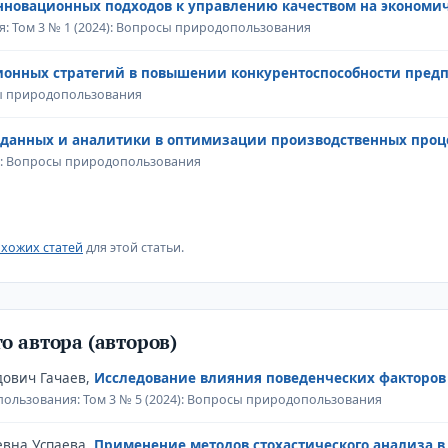
нновационных подходов к управлению качеством на экономи
 Том 3 № 1 (2024): Вопросы природопользования
ионных стратегий в повышении конкурентоспособности пред
сы природопользования
 данных и аналитики в оптимизации производственных проц
): Вопросы природопользования
хожих статей
для этой статьи.
о автора (авторов)
дович Гачаев,
Исследование влияния поведенческих факторов
ользования: Том 3 № 5 (2024): Вопросы природопользования
евна Успаева,
Применение методов стохастического анализа в