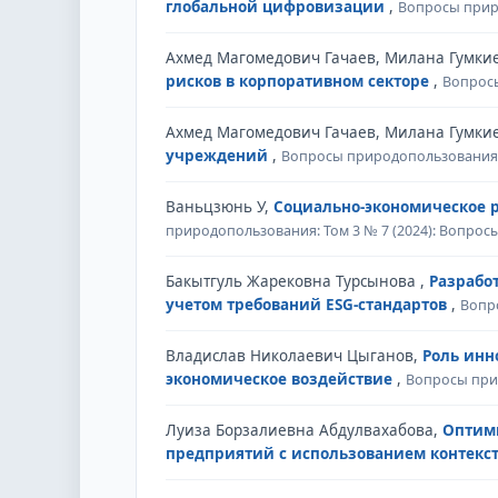
глобальной цифровизации
,
Вопросы прир
Ахмед Магомедович Гачаев, Милана Гумки
рисков в корпоративном секторе
,
Вопросы
Ахмед Магомедович Гачаев, Милана Гумки
учреждений
,
Вопросы природопользования: 
Ваньцзюнь У,
Социально-экономическое 
природопользования: Том 3 № 7 (2024): Вопро
Бакытгуль Жарековна Турсынова ,
Разрабо
учетом требований ESG-стандартов
,
Вопр
Владислав Николаевич Цыганов,
Роль инн
экономическое воздействие
,
Вопросы при
Луиза Борзалиевна Абдулвахабова,
Оптими
предприятий с использованием контекс