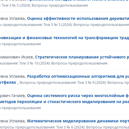
Том 3 № 5 (2024): Вопросы природопользования
евна Успаева,
Оценка эффективности использования дериват
 природопользования: Том 3 № 5 (2024): Вопросы природопользовани
овизации и финансовых технологий на трансформацию трад
сы природопользования
ахманович Исаев,
Стратегическое планирование устойчивого р
зования: Том 3 № 10 (2024): Вопросы природопользования
евна Успаева,
Разработка оптимизационных алгоритмов для р
ортфелях
,
Вопросы природопользования: Том 3 № 6 (2024): Вопросы 
дович Гачаев,
Оценка системного риска через многослойные 
методов перколяции и стохастического моделирования на р
сы природопользования
евна Успаева,
Математическое моделирование динамики портф
Вопросы природопользования: Том 3 № 6 (2024): Вопросы природополь