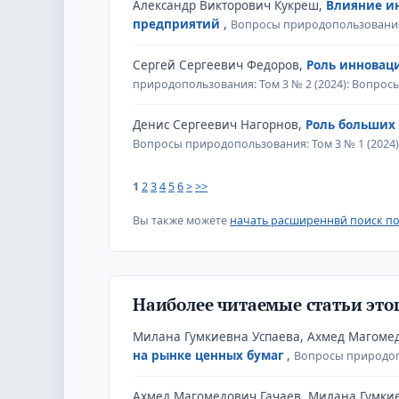
Александр Викторович Кукреш,
Влияние и
предприятий
,
Вопросы природопользования:
Сергей Сергеевич Федоров,
Роль инновац
природопользования: Том 3 № 2 (2024): Вопро
Денис Сергеевич Нагорнов,
Роль больших
Вопросы природопользования: Том 3 № 1 (2024
1
2
3
4
5
6
>
>>
Вы также можете
начать расширеннвй поиск по
Наиболее читаемые статьи этог
Милана Гумкиевна Успаева, Ахмед Магоме
на рынке ценных бумаг
,
Вопросы природоп
Ахмед Магомедович Гачаев, Милана Гумки