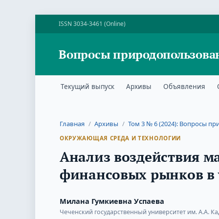
ISSN 3034-3461 (Online)
Вопросы природопользова
Текущий выпуск
Архивы
Объявления
Главная
/
Архивы
/
Том 3 № 6 (2024): Вопросы 
ОКРУЖАЮЩАЯ СРЕДА И ТЕХНОЛОГИИ
Анализ воздействия м
финансовых рынков в 
Милана Гумкиевна Успаева
Чеченский государственный университет им. А.А. К