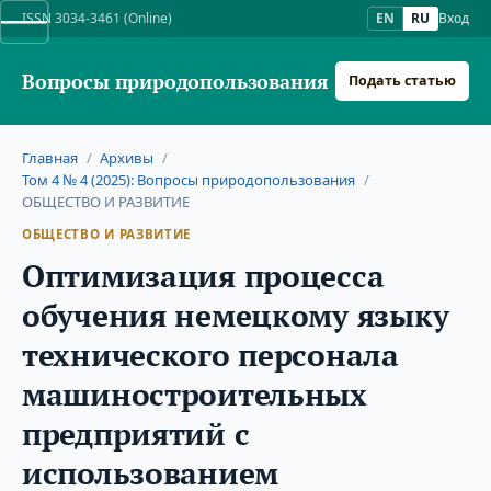
ISSN 3034-3461 (Online)
EN
RU
Вход
Вопросы природопользования
Подать статью
Главная
/
Архивы
/
Том 4 № 4 (2025): Вопросы природопользования
/
ОБЩЕСТВО И РАЗВИТИЕ
ОБЩЕСТВО И РАЗВИТИЕ
Оптимизация процесса
обучения немецкому языку
технического персонала
машиностроительных
предприятий с
использованием