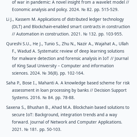
of war in pandemic: A novel insight from a wavelet model //
Economic analysis and policy. 2024. № 82. рр. 515-529.
Li J., Kassem M. Applications of distributed ledger technology
(DLT) and Blockchain-enabled smart contracts in construction
// Automation in construction. 2021. № 132. рр. 103-955.
Qureshi S.U., He J., Tunio S., Zhu N., Nazir A., Wajahat A., Ullah
F., Wadud A. Systematic review of deep learning solutions
for malware detection and forensic analysis in IoT // Journal
of King Saud University – Computer and information
sciences. 2024. № 36(8). рр. 102-164.
Saha P., Bose I., Mahanti A. A knowledge based scheme for risk
assessment in loan processing by banks // Decision Support
Systems. 2016. № 84. рр. 78-88.
Saxena S., Bhushan B., Ahad M.A. Blockchain based solutions to
secure IoT: Background, integration trends and a way
forward. Journal of Network and Computer Applications.
2021. № 181. рр. 50-103.