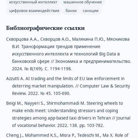
искусственный интеллект
машинное обучение
цифровое взаимодействие
банки
санкции
Библиографические ссылки
Скворцова А.А., Скворцов А.О., Малякина П.Ю., Мясникова
В.И. Трансформация трендов применение
искусственного интеллекта и технологий Big Data в
банковской сфере // Экономика и предпринимательство.
2024. № 8(169). С. 1194-1198.
Azzutti A. AI trading and the limits of EU law enforcement in
deterring market manipulation. // Computer Law & Security
Review. 2022. № 45. 105-690.
Beigi M., Nayyeri S., Shirmohammadi M. Steering wheels to
make ends meet: Understanding stressors and coping
strategies among app-based taxi drivers in Tehran // Journal
of vocational behavior. 2022. 138. pp. 103-782.
Cheng J., Mohammed K.S., Misra P., Tedeschi M., Ma X. Role of