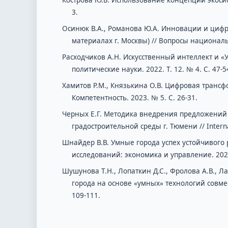
3.
Осинюк В.А., Романова Ю.А. Инновации и цифр
материалах г. Москвы) // Вопросы национальн
Расходчиков А.Н. Искусственный интеллект и «
политические науки. 2022. Т. 12. № 4. С. 47-5
Хамитов Р.М., Князькина О.В. Цифровая трансф
Компетентность. 2023. № 5. С. 26-31.
Черных Е.Г. Методика внедрения предложений 
градостроительной среды г. Тюмени // Internatio
Шнайдер В.В. Умные города успех устойчивого
исследований: экономика и управление. 2023. 
Шушунова Т.Н., Лопаткин Д.С., Фролова А.В.,
города на основе «умных» технологий совмес
109-111.