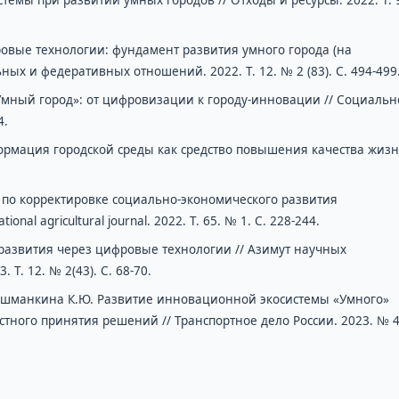
овые технологии: фундамент развития умного города (на
ых и федеративных отношений. 2022. Т. 12. № 2 (83). С. 494-499
Умный город»: от цифровизации к городу-инновации // Социальн
4.
ормация городской среды как средство повышения качества жизн
по корректировке социально-экономического развития
nal agricultural journal. 2022. Т. 65. № 1. С. 228-244.
 развития через цифровые технологии // Азимут научных
Т. 12. № 2(43). С. 68-70.
 Лашманкина К.Ю. Развитие инновационной экосистемы «Умного»
тного принятия решений // Транспортное дело России. 2023. № 4