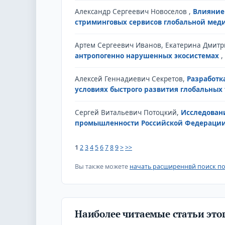
Александр Сергеевич Новоселов ,
Влияние
стриминговых сервисов глобальной ме
Артем Сергеевич Иванов, Екатерина Дмит
антропогенно нарушенных экосистемах
,
Алексей Геннадиевич Секретов,
Разработк
условиях быстрого развития глобальных
Сергей Витальевич Потоцкий,
Исследован
промышленности Российской Федераци
1
2
3
4
5
6
7
8
9
>
>>
Вы также можете
начать расширеннвй поиск по
Наиболее читаемые статьи этог