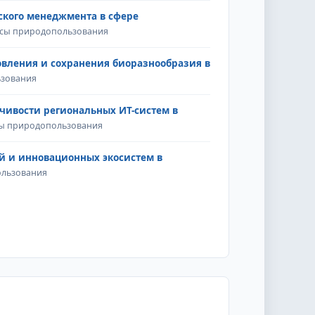
ского менеджмента в сфере
росы природопользования
овления и сохранения биоразнообразия в
ьзования
йчивости региональных ИТ-систем в
осы природопользования
й и инновационных экосистем в
ользования