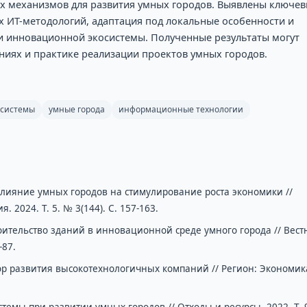
х механизмов для развития умных городов. Выявлены ключе
 ИТ-методологий, адаптация под локальные особенности и
и инновационной экосистемы. Полученные результаты могут
ниях и практике реализации проектов умных городов.
осистемы
умные города
информационные технологии
. Влияние умных городов на стимулирование роста экономики //
2024. Т. 5. № 3(144). С. 157-163.
роительство зданий в инновационной среде умного города // Вест
-87.
ктор развития высокотехнологичных компаний // Регион: Экономик
темы при развитии умных городов // Отходы и ресурсы. 2022. Т. 