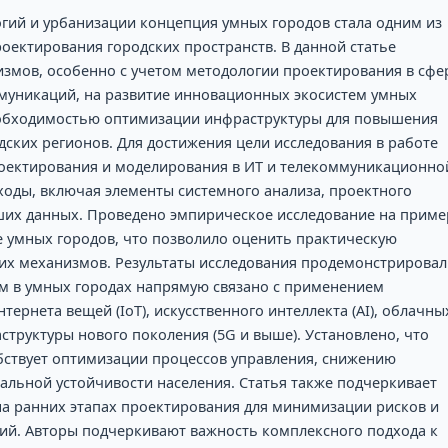
огий и урбанизации концепция умных городов стала одним из
ектирования городских пространств. В данной статье
измов, особенно с учетом методологии проектирования в сфе
муникаций, на развитие инновационных экосистем умных
еобходимостью оптимизации инфраструктуры для повышения
дских регионов. Для достижения цели исследования в работе
оектирования и моделирования в ИТ и телекоммуникационно
ды, включая элементы системного анализа, проектного
ших данных. Проведено эмпирическое исследование на приме
 умных городов, что позволило оценить практическую
х механизмов. Результаты исследования продемонстрировал
м в умных городах напрямую связано с применением
тернета вещей (IoT), искусственного интеллекта (AI), облачны
руктуры нового поколения (5G и выше). Установлено, что
бствует оптимизации процессов управления, снижению
льной устойчивости населения. Статья также подчеркивает
а ранних этапах проектирования для минимизации рисков и
й. Авторы подчеркивают важность комплексного подхода к