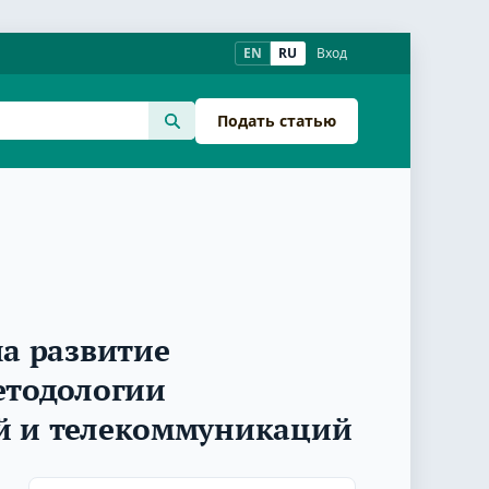
EN
RU
Вход
Подать статью
а развитие
етодологии
й и телекоммуникаций