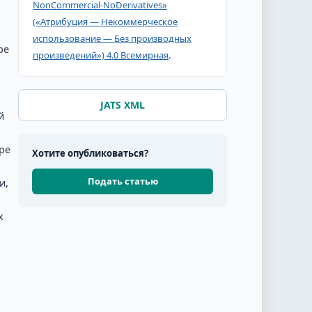
NonCommercial-NoDerivatives»
(«Атрибуция — Некоммерческое
использование — Без производных
ре
произведений») 4.0 Всемирная
.
JATS XML
й
ре
Хотите опубликоваться?
Подать статью
и,
х